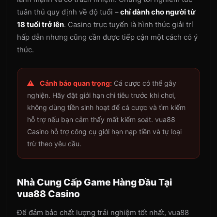
tuân thủ quy định về độ tuổi –
chỉ dành cho người từ
18 tuổi trở lên
. Casino trực tuyến là hình thức giải trí
hấp dẫn nhưng cũng cần được tiếp cận một cách có ý
thức.
Cảnh báo quan trọng:
Cá cược có thể gây
nghiện. Hãy đặt giới hạn chi tiêu trước khi chơi,
không dùng tiền sinh hoạt để cá cược và tìm kiếm
hỗ trợ nếu bạn cảm thấy mất kiểm soát. vua88
Casino hỗ trợ công cụ giới hạn nạp tiền và tự loại
trừ theo yêu cầu.
Nhà Cung Cấp Game Hàng Đầu Tại
vua88 Casino
Để đảm bảo chất lượng trải nghiệm tốt nhất, vua88