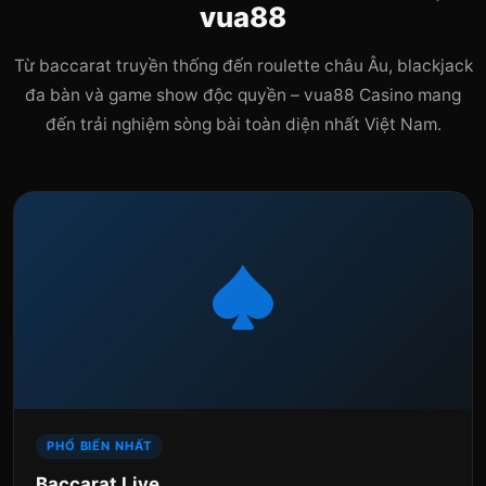
vua88
Từ baccarat truyền thống đến roulette châu Âu, blackjack
đa bàn và game show độc quyền – vua88 Casino mang
đến trải nghiệm sòng bài toàn diện nhất Việt Nam.
PHỔ BIẾN NHẤT
Baccarat Live