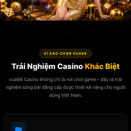
VÌ SAO CHỌN VUA88
Trải Nghiệm Casino
Khác Biệt
vua88 Casino không chỉ là nơi chơi game – đây là trải
nghiệm sòng bài đẳng cấp được thiết kế riêng cho người
dùng Việt Nam.