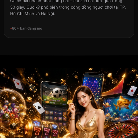
Game bài nhanh nhất sòng bài – chỉ 2 lá bài, kết quả trong
30 giây. Cực kỳ phổ biến trong cộng đồng người chơi tại TP.
Hồ Chí Minh và Hà Nội.
80+ bàn đang mở