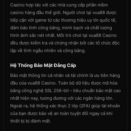
Casino hợp tác với các nhà cung cấp phần mềm
casino hàng đầu thế giới. Người chơi tại vua88 được
tiếp cận với game từ các thương hiệu uy tín quốc tế,
đảm bảo tính công bằng, minh bạch và chất lượng
hình ảnh sắc nét nhất. Mỗi trò chơi tại vua88 Casino
đều được kiểm tra và chứng nhận bởi các tổ chức độc
lập về tính ngẫu nhiên và công bằng.
Hệ Thống Bảo Mật Đẳng Cấp
Bảo mật thông tin cá nhân và tài chính là ưu tiên hàng
đầu của vua88 Casino. Toàn bộ dữ liệu được mã hóa
bằng công nghệ SSL 256-bit – tiêu chuẩn bảo mật cao
nhất hiện nay, tương đương với các ngân hàng lớn.
Ngoài ra, hệ thống xác thực 2 lớp (2FA) giúp tài khoản
của bạn được bảo vệ an toàn tuyệt đối ngay cả khi
thiết bị bị đánh mất.