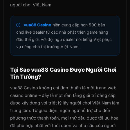
người chơi Việt Nam.
vua88 Casino
hiện cung cấp hơn 500 bàn
chơi live dealer từ các nhà phát triển game hàng
đầu thế giới, với đội ngũ dealer nói tiếng Việt phục
vụ riêng cho thị trường Việt Nam.
Tại Sao vua88 Casino Được Người Chơi
Tin Tưởng?
vua88 Casino không chỉ đơn thuần là một trang web
casino online – đây là một nền tảng giải trí đẳng cấp
được xây dựng với triết lý lấy người chơi Việt Nam làm
trung tâm. Từ giao diện, ngôn ngữ hỗ trợ cho đến
phương thức thanh toán, mọi thứ đều được tối ưu hóa
để phù hợp nhất với thói quen và nhu cầu của người