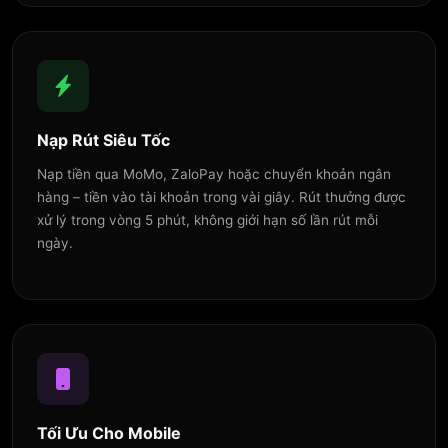
Nạp Rút Siêu Tốc
Nạp tiền qua MoMo, ZaloPay hoặc chuyển khoản ngân
hàng – tiền vào tài khoản trong vài giây. Rút thưởng được
xử lý trong vòng 5 phút, không giới hạn số lần rút mỗi
ngày.
Tối Ưu Cho Mobile