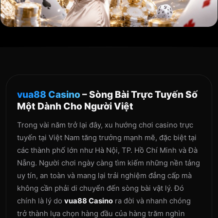
vua88 Casino
– Sòng Bài Trực Tuyến Số
Một Dành Cho Người Việt
Trong vài năm trở lại đây, xu hướng chơi casino trực
tuyến tại Việt Nam tăng trưởng mạnh mẽ, đặc biệt tại
các thành phố lớn như Hà Nội, TP. Hồ Chí Minh và Đà
Nẵng. Người chơi ngày càng tìm kiếm những nền tảng
uy tín, an toàn và mang lại trải nghiệm đẳng cấp mà
không cần phải di chuyển đến sòng bài vật lý. Đó
chính là lý do
vua88 Casino
ra đời và nhanh chóng
trở thành lựa chọn hàng đầu của hàng trăm nghìn