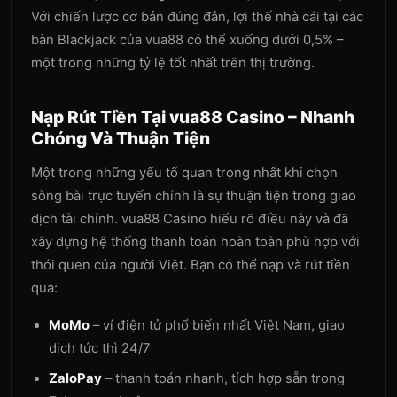
Với chiến lược cơ bản đúng đắn, lợi thế nhà cái tại các
bàn Blackjack của vua88 có thể xuống dưới 0,5% –
một trong những tỷ lệ tốt nhất trên thị trường.
Nạp Rút Tiền Tại vua88 Casino – Nhanh
Chóng Và Thuận Tiện
Một trong những yếu tố quan trọng nhất khi chọn
sòng bài trực tuyến chính là sự thuận tiện trong giao
dịch tài chính. vua88 Casino hiểu rõ điều này và đã
xây dựng hệ thống thanh toán hoàn toàn phù hợp với
thói quen của người Việt. Bạn có thể nạp và rút tiền
qua:
MoMo
– ví điện tử phổ biến nhất Việt Nam, giao
dịch tức thì 24/7
ZaloPay
– thanh toán nhanh, tích hợp sẵn trong